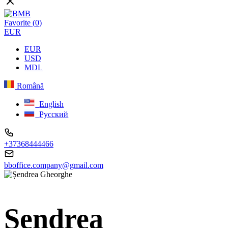
Favorite (
0
)
EUR
EUR
USD
MDL
Română
English
Русский
+37368444466
bboffice.company@gmail.com
Șendrea