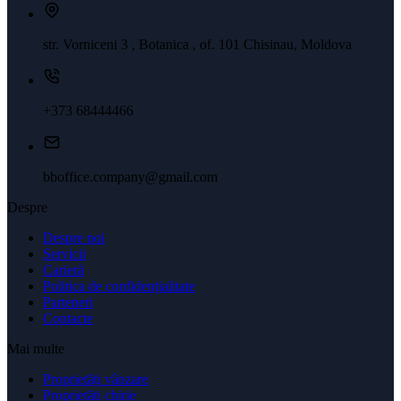
str. Vorniceni 3 , Botanica , of. 101 Chisinau, Moldova
+373 68444466
bboffice.company@gmail.com
Despre
Despre noi
Servicii
Carieră
Politica de confidențialitate
Parteneri
Contacte
Mai multe
Proprietăți vânzare
Proprietăți chirie