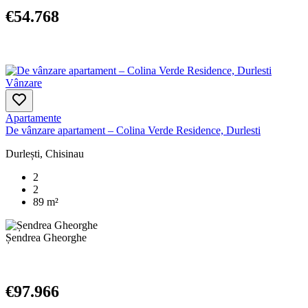
€54.768
Vânzare
Apartamente
De vânzare apartament – Colina Verde Residence, Durlesti
Durlești, Chisinau
2
2
89 m²
Șendrea Gheorghe
€97.966