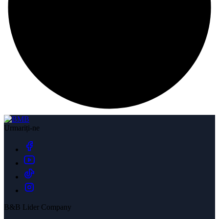
Urmariți-ne
B&B Lider Company