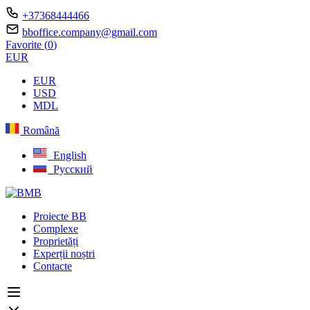
+37368444466
bboffice.company@gmail.com
Favorite (
0
)
EUR
EUR
USD
MDL
Română
English
Русский
Proiecte BB
Complexe
Proprietăți
Experții noștri
Contacte