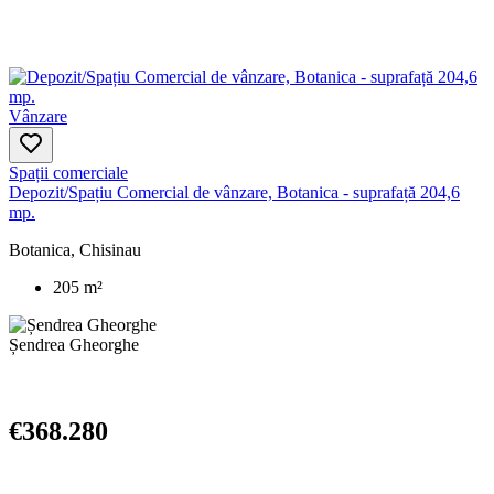
Vânzare
Spații comerciale
Depozit/Spațiu Comercial de vânzare, Botanica - suprafață 204,6
mp.
Botanica, Chisinau
205 m²
Șendrea Gheorghe
€368.280