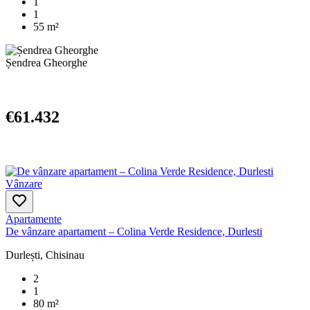
1
1
55 m²
Șendrea Gheorghe
€61.432
Vânzare
Apartamente
De vânzare apartament – Colina Verde Residence, Durlesti
Durlești, Chisinau
2
1
80 m²