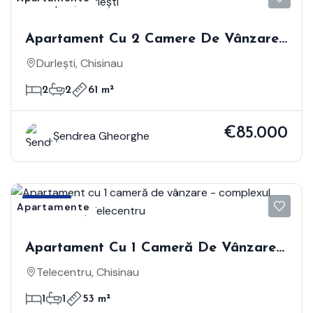
Apartament Cu 2 Camere De Vânzare -
Complexul Estate Uphill, Durlești
Durlești, Chisinau
2
2
61 m²
€85.000
Șendrea Gheorghe
Vânzare
Apartamente
Apartament Cu 1 Cameră De Vânzare -
Complexul Estate Sunrise, Telecentru
Telecentru, Chisinau
1
1
53 m²