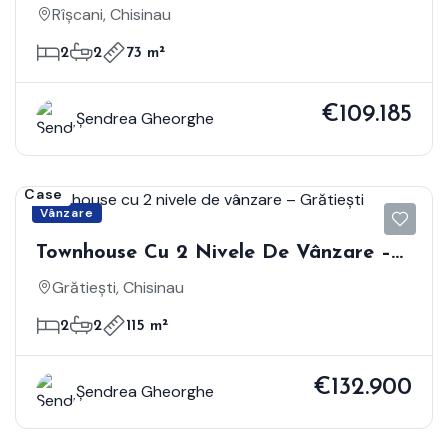
Complexul Smart Home, Rîșcani
Rîșcani, Chisinau
2
2
73 m²
€109.185
Șendrea Gheorghe
Case
Vânzare
Townhouse Cu 2 Nivele De Vânzare –
Grătiești
Grătiești, Chisinau
2
2
115 m²
€132.900
Șendrea Gheorghe