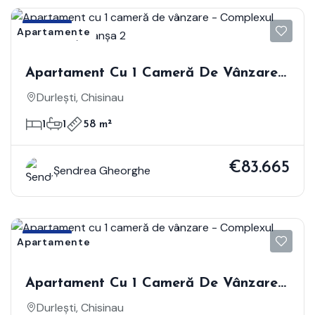
Vânzare
Apartamente
Apartament Cu 1 Cameră De Vânzare -
Complexul Colina Verde, Tranșa 2
Durlești, Chisinau
1
1
58 m²
€83.665
Șendrea Gheorghe
Vânzare
Apartamente
Apartament Cu 1 Cameră De Vânzare -
Complexul Colina Verde
Durlești, Chisinau