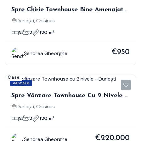
Spre Chirie Townhouse Bine Amenajat
Cu 2 Nivele - Durlești
Durlești, Chisinau
2
2
120 m²
€950
Șendrea Gheorghe
Case
Vânzare
Spre Vânzare Townhouse Cu 2 Nivele -
Durlești
Durlești, Chisinau
2
2
120 m²
€220.000
Șendrea Gheorghe