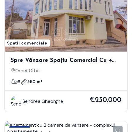
Spații comerciale
Spre Vânzare Spațiu Comercial Cu 4
Nivele - Orhei
Orhei, Orhei
2
380 m²
€230.000
Șendrea Gheorghe
Vânzare
Apartamente