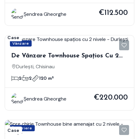
€112.500
Șendrea Gheorghe
Case
Vânzare
De Vânzare Townhouse Spațios Cu 2
Nivele - Durlești
Durlești, Chisinau
2
2
120 m²
€220.000
Șendrea Gheorghe
Închiriere
Case