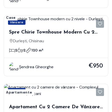
Case
Vânzare
Spre Chirie Townhouse Modern Cu 2
Nivele - Durlești
Durlești, Chisinau
2
2
120 m²
€950
Șendrea Gheorghe
Vânzare
Apartamente
Apartament Cu 2 Camere De Vânzare -