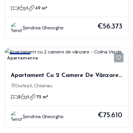
1
1
49 m²
€56.373
Șendrea Gheorghe
Vânzare
Apartamente
Apartament Cu 2 Camere De Vânzare -
Colina Verde Residence
Durlești, Chisinau
2
1
72 m²
€75.610
Șendrea Gheorghe