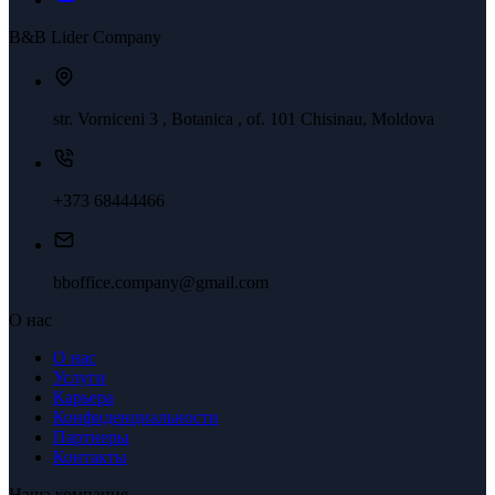
B&B Lider Company
str. Vorniceni 3 , Botanica , of. 101 Chisinau, Moldova
+373 68444466
bboffice.company@gmail.com
О нас
О нас
Услуги
Карьера
Конфиденциальности
Партнеры
Контакты
Наша компания