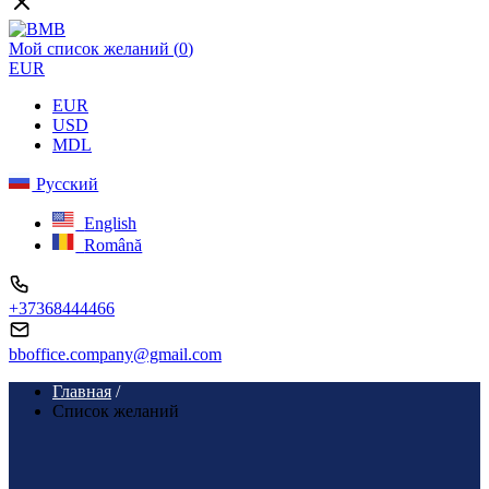
Мой список желаний (
0
)
EUR
EUR
USD
MDL
Русский
English
Română
+37368444466
bboffice.company@gmail.com
Главная
/
Список желаний