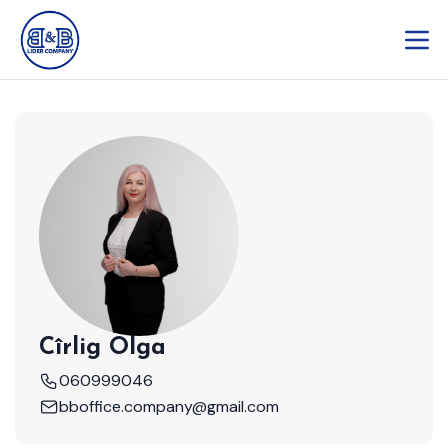
Cîrlig Olga
060999046
bboffice.company@gmail.com