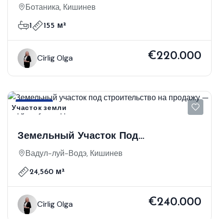
Перспективной Локации На Продажу
Ботаника, Кишинев
В Секторе Ботаника
1
155 м²
€220.000
Cîrlig Olga
Продажа
Участок земли
Земельный Участок Под
Строительство На Продажу — Вадул-
Вадул-луй-Водэ, Кишинев
Луй-Водэ
24,560 м²
€240.000
Cîrlig Olga