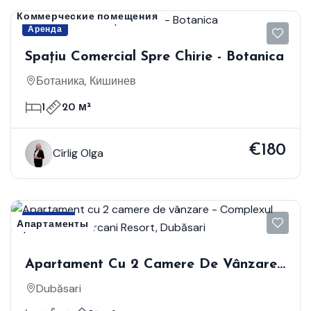
Коммерческие помещения
Аренда
Spațiu Comercial Spre Chirie - Botanica
Ботаника, Кишинев
1
20 м²
€180
Cîrlig Olga
Продажа
Апартаменты
Apartament Cu 2 Camere De Vânzare -
Complexul Aqua Terra Holercani
Dubăsari
Resort, Dubăsari