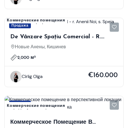
Коммерческие помещения
Продажа
De Vânzare Spațiu Comercial - R.
Anenii Noi, S. Speia
Новые Анены, Кишинев
2,000 м²
€160.000
Cîrlig Olga
Продажа
Коммерческие помещения
Коммерческое Помещение В