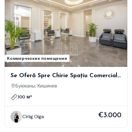
Коммерческие помещения
Se Oferă Spre Chirie Spațiu Comercial
Amenajat Pentru Salon De Frumusețe -
Буюканы, Кишинев
Buiucani
100 м²
€3.000
Cîrlig Olga