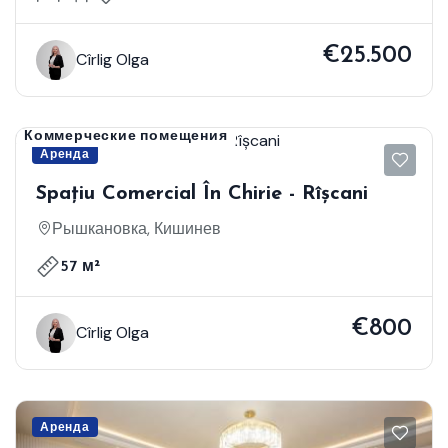
€25.500
Cîrlig Olga
Коммерческие помещения
Аренда
Spațiu Comercial În Chirie - Rîșcani
Рышкановка, Кишинев
57 м²
€800
Cîrlig Olga
Аренда