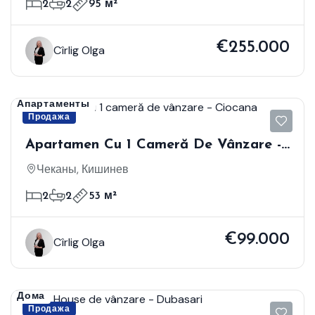
2
2
95 м²
€255.000
Cîrlig Olga
Апартаменты
Продажа
Apartamen Cu 1 Cameră De Vânzare -
Ciocana
Чеканы, Кишинев
2
2
53 м²
€99.000
Cîrlig Olga
Дома
Продажа