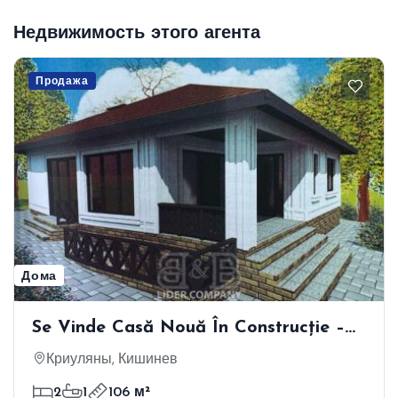
Недвижимость этого агента
Продажа
Дома
Se Vinde Casă Nouă În Construcție –
Satul Mălăieștii Noi, Raionul Criuleni
Криуляны, Кишинев
2
1
106 м²