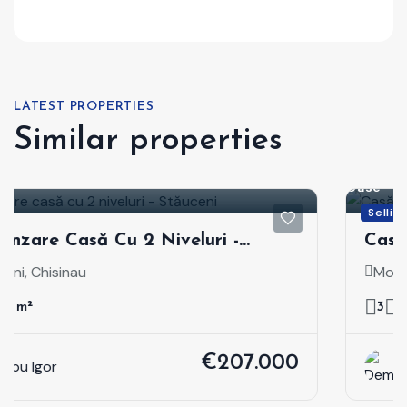
LATEST PROPERTIES
Similar properties
Case
Selling
 2 Niveluri -
Casă Individuală D
Dubăsari, S. Molov
Molovata, Dubăsari
3
1
138 m²
€207.000
Demian Nicolae