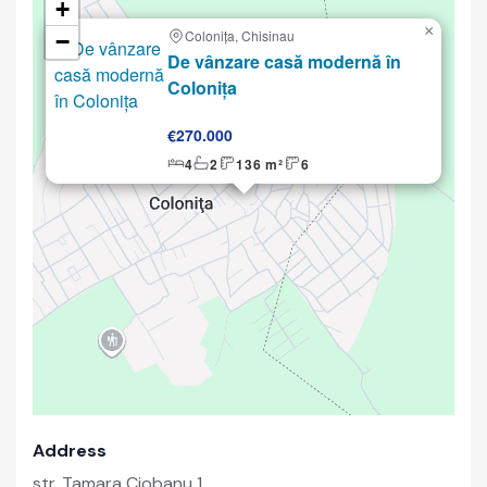
+
×
Colonița, Chisinau
−
Selling
De vânzare casă modernă în
Colonița
€270.000
4
2
136 m²
6
Address
str. Tamara Ciobanu 1