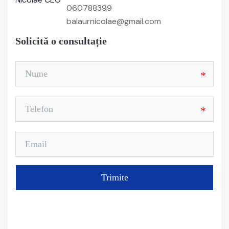
060788399
balaurnicolae@gmail.com