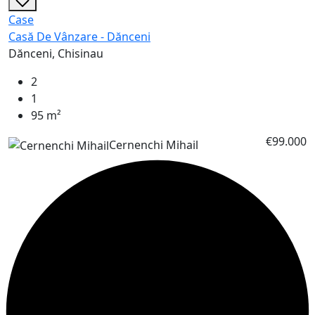
Case
Casă De Vânzare - Dănceni
Dănceni, Chisinau
2
1
95 m²
€99.000
Cernenchi Mihail