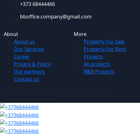
+373 68444466
bboffice.company@gmail.com
About
More
About us
Property For Sale
Our Services
Property For Rent
Career
Projects
Privacy & Policy
All projects
Out partners
B&B Projects
Contact us
©2026 B&B Lider Company – Partenerul tău de
încredere în imobiliare!