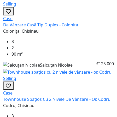
Selling
Case
De Vânzare Casă Tip Duplex - Colonița
Colonița, Chisinau
3
2
90 m²
€125.000
Salcuțan Nicolae
Selling
Case
Townhouse Spațios Cu 2 Nivele De Vânzare - Or. Codru
Codru, Chisinau
3