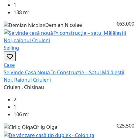
1
138 m²
€63.000
Demian Nicolae
Selling
Case
Se Vinde Casă Nouă În Construcție – Satul Mălăieștii
Noi, Raionul Criuleni
Criuleni, Chisinau
2
1
106 m²
€25.500
Cîrlig Olga